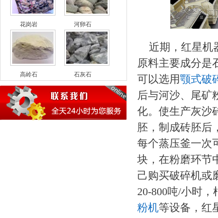
花岗岩
河卵石
近期，红星机
原料主要成分是
高岭石
石灰石
可以选用
颚式破
后与河沙、尾矿
化。使生产灰沙
胚，制成砖胚后，
每个蒸压釜一次可
块，在粉磨环节
己购买破碎机或磨
20-800吨/
粉机
等设备，红