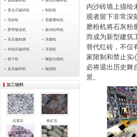
圆锥破碎机
移动式破碎机
内沙砖墙上描绘
复合式破碎机
制砂机
观者留下非常深
洗砂机
雷蒙磨粉机
磨粉机将石灰粉
胶带输送机
振动给料机
而成为新型建筑
高压微粉磨
球磨机
替代红砖，不仅
对辊式破碎机
浮选机
家限制和禁止实
烘干机
螺旋分级机
必将退出历史舞
反击破碎机
磁选机
景。
加工物料
石英石
铁矿石