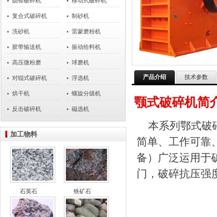
圆锥破碎机
移动式破碎机
复合式破碎机
制砂机
洗砂机
雷蒙磨粉机
胶带输送机
振动给料机
高压微粉磨
球磨机
产品介绍
技术参数
对辊式破碎机
浮选机
烘干机
螺旋分级机
颚式破碎机简
反击破碎机
磁选机
本系列鄂式破
加工物料
简单、工作可靠
备）广泛运用于
门，破碎抗压强度
石英石
铁矿石