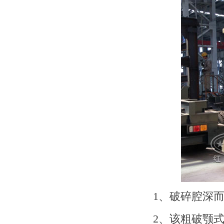
1、破碎腔深
2、该粗破颚