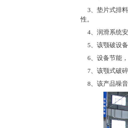
3、垫片式排
性。
4、润滑系统
5、该颚破设
6、设备节能，
7、该颚式破
8、该产品噪