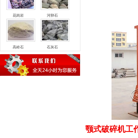
花岗岩
河卵石
高岭石
石灰石
颚式破碎机工