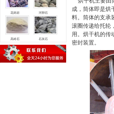
烘干机主要由
成，筒体即是烘
花岗岩
河卵石
料。筒体的支承
滚圈传递给托轮
用。烘干机的传
高岭石
石灰石
密封装置。