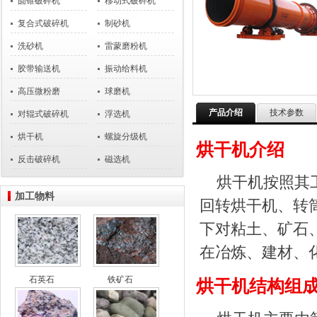
圆锥破碎机
移动式破碎机
复合式破碎机
制砂机
洗砂机
雷蒙磨粉机
胶带输送机
振动给料机
高压微粉磨
球磨机
产品介绍
技术参数
对辊式破碎机
浮选机
烘干机
螺旋分级机
烘干机介绍
反击破碎机
磁选机
烘干机按照其
加工物料
回转烘干机、转
下对粘土、矿石
在冶炼、建材、
石英石
铁矿石
烘干机结构组