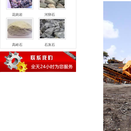
花岗岩
河卵石
高岭石
石灰石