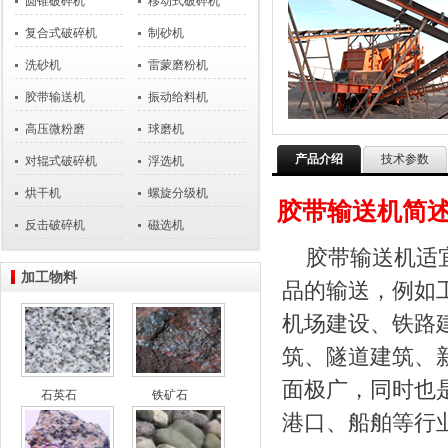
圆锥破碎机
移动式破碎机
复合式破碎机
制砂机
洗砂机
雷蒙磨粉机
胶带输送机
振动给料机
高压微粉磨
球磨机
产品介绍
技术参数
对辊式破碎机
浮选机
烘干机
螺旋分级机
胶带输送机简
反击破碎机
磁选机
胶带输送机适
加工物料
品的输送，例如
机场建设、铁路
筑、隧道建筑、
面极广，同时也
石英石
铁矿石
港口、船舶等行